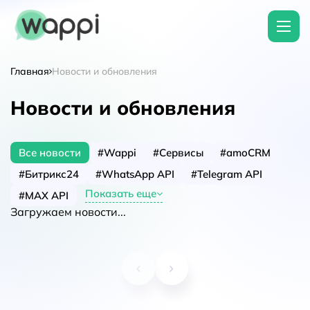
Главная
Новости и обновления
Новости и обновления
Все новости
#Wappi
#Сервисы
#amoCRM
#Битрикс24
#WhatsApp API
#Telegram API
Показать еще
#MAX API
Загружаем новости...