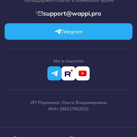
техподдержки ответит в ближайшее время
МойСклад
support@wappi.pro
RetailCRM
1C-Битрикс
Telegram
WordPress
Opencart
Make.com
Мы в соцсетях
ИП Раджюнас Ольга Владимировна
ИНН 290217852532