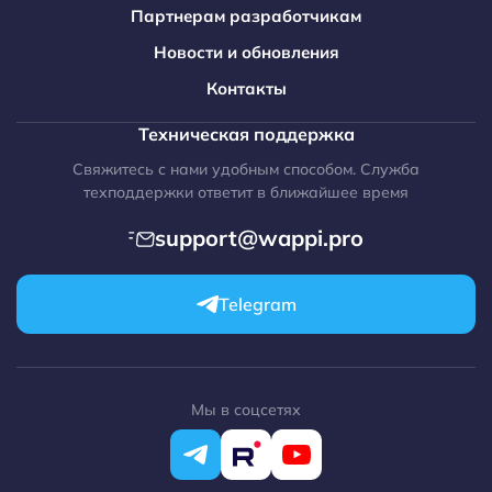
Битрикс24 + Max
Виджет на сайт
Партнерам разработчикам
MCP сервер
Свернуть
Свернуть
Битрикс24 + Avito
Новости и обновления
amoCRM + WhatsApp
Контакты
amoCRM + Telegram
Техническая поддержка
amoCRM + Max
Свяжитесь с нами удобным способом. Служба
amoCRM + Avito
техподдержки ответит в ближайшее время
МойСклад
support@wappi.pro
RetailCRM
1C-Битрикс
Telegram
WordPress
Opencart
Make.com
Мы в соцсетях