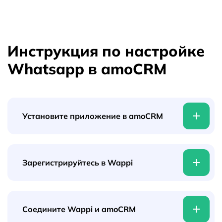
Инструкция по настройке
Whatsapp в amoCRM
Установите приложение в amoCRM
Зарегистрируйтесь в Wappi
Шаг 1
Перейдите в маркетплейсе amoМАРКЕТ и вбейте
в поиск "Wappi"
Соедините Wappi и amoCRM
Шаг 1