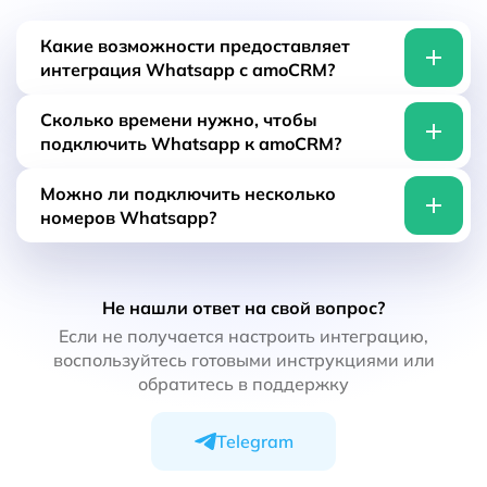
Какие возможности предоставляет
интеграция Whatsapp с amoCRM?
Интеграция позволяет отправлять и
Сколько времени нужно, чтобы
принимать сообщения Whatsapp прямо из
подключить Whatsapp к amoCRM?
Амо, управлять контактами и данными в CRM.
Также вы получите доступ ко всем сервисам
Подключить Whatsapp к amoCRM можно за 5
Можно ли подключить несколько
Wappi - агрегатор мессенджеров, чат-боты,
минут. Для этого нужно зарегистрироваться в
номеров Whatsapp?
ИИ-ассистент, рассылка сообщений и виджет
Wappi и следовать подсказкам. Если вам
на сайт.
нужна будет помощь - воспользуйтесь
Да, с помощью Wappi вы можете подключить
инструкциями или напишите в нашу
неограниченное количество номеров
техподдержку.
Не нашли ответ на свой вопрос?
Whatsapp и настроить интеграцию с amoCRM.
Если не получается настроить интеграцию,
воспользуйтесь готовыми инструкциями или
обратитесь в поддержку
Telegram