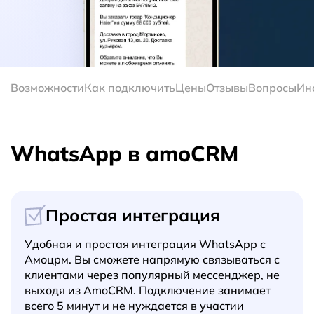
Возможности
Как подключить
Цены
Отзывы
Вопросы
Ин
WhatsApp в amoCRM
Простая интеграция
Удобная и простая интеграция WhatsApp с
Амоцрм. Вы сможете напрямую связываться с
клиентами через популярный мессенджер, не
выходя из AmoCRM. Подключение занимает
всего 5 минут и не нуждается в участии