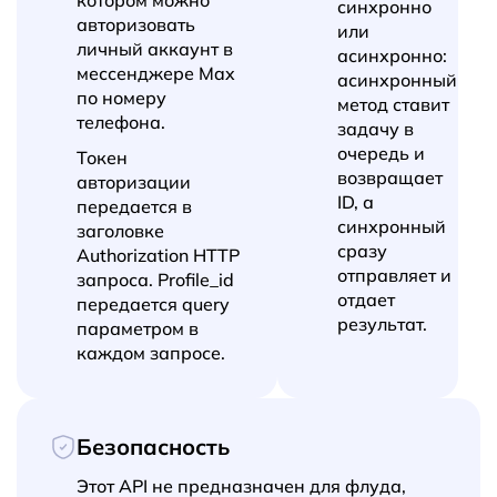
синхронно
авторизовать
или
личный аккаунт в
асинхронно:
мессенджере Max
асинхронный
по номеру
метод ставит
телефона.
задачу в
очередь и
Токен
возвращает
авторизации
ID, а
передается в
синхронный
заголовке
сразу
Authorization HTTP
отправляет и
запроса. Profile_id
отдает
передается query
результат.
параметром в
каждом запросе.
Безопасность
Этот API не предназначен для флуда,