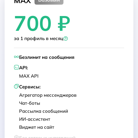
MAX
        "height": 0,

Свернуть
          "duration": 0,

      "is_deleted": false,

  ]

  ]

        "size": 0,

          "is_round": false

      "is_bot": false,

}

}

700 ₽
        "duration": 0,

        },

      "is_blacklist": false

        "is_round": false

        "is_blacklist": false

    }

      },

      }

  ]

      "is_blacklist": false

    ]

}

    }

за 1 профиль в месяц
  }

  ]

}

Безлимит на сообщения
Свернуть
Свернуть
API:
MAX API
Свернуть
Сервисы:
Свернуть
Агрегатор мессенджеров
Свернуть
Чат-боты
Рассылка сообщений
ИИ-ассистент
Виджет на сайт
Без готовых интеграций