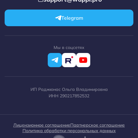
RetailCRM
1C-Битрикс
Telegram
WordPress
Opencart
Make.com
Мы в соцсетях
ИП Раджюнас Ольга Владимировна
ИНН 290217852532
Лицензионное соглашение
Партнерское соглашение
Политика обработки персональных данных