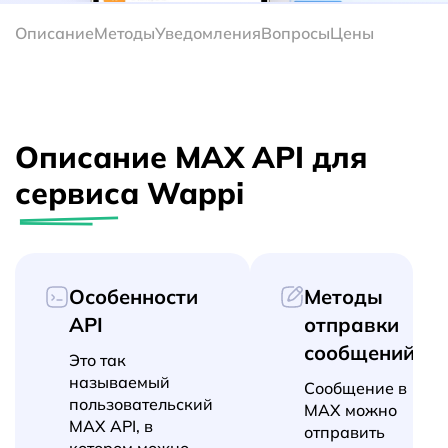
Описание
Методы
Уведомления
Вопросы
Цены
Описание MAX API для
сервиса Wappi
Особенности
Методы
API
отправки
сообщений
Это так
называемый
Сообщение в
пользовательский
MAX можно
MAX API, в
отправить
котором можно