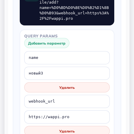
ile/add?
name=%D0%BD%D0%BE%D0%B2%D1%8B
%D0%B93&webhook_url=https%3A%
2F%2Fwappi.pro
QUERY PARAMS
Добавить параметр
Удалить
Удалить