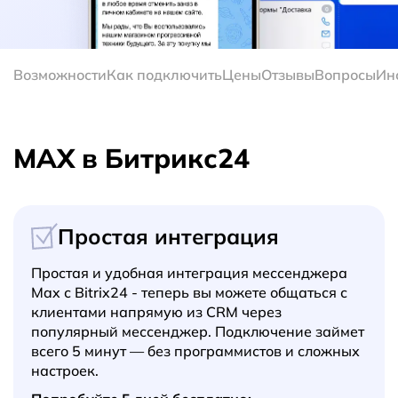
Возможности
Как подключить
Цены
Отзывы
Вопросы
Ин
MAX в Битрикс24
Простая интеграция
Простая и удобная интеграция мессенджера
Max с Bitrix24 - теперь вы можете общаться с
клиентами напрямую из CRM через
популярный мессенджер. Подключение займет
всего 5 минут — без программистов и сложных
настроек.