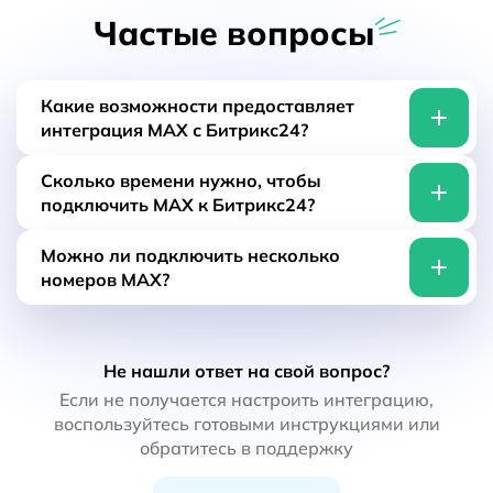
Частые вопросы
Какие возможности предоставляет
интеграция MAX с Битрикс24?
Интеграция позволяет отправлять и
Сколько времени нужно, чтобы
принимать сообщения MAX прямо из Битрикс,
подключить MAX к Битрикс24?
управлять контактами и данными в CRM.
Также вы получите доступ ко всем сервисам
Подключить MAX к Битрикс24 можно за 5
Можно ли подключить несколько
Wappi - агрегатор мессенджеров, чат-боты,
минут. Для этого нужно зарегистрироваться в
номеров MAX?
ИИ-ассистент, рассылка сообщений и виджет
Wappi и следовать подсказкам. Если вам
на сайт.
нужна будет помощь - воспользуйтесь
Да, с помощью Wappi вы можете подключить
инструкциями или напишите в нашу
неограниченное количество номеров MAX и
техподдержку.
Не нашли ответ на свой вопрос?
настроить интеграцию с Битрикс24.
Если не получается настроить интеграцию,
воспользуйтесь готовыми инструкциями или
обратитесь в поддержку