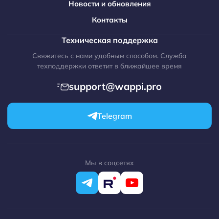
Новости и обновления
amoCRM + WhatsApp
Контакты
amoCRM + Telegram
Техническая поддержка
amoCRM + Max
Свяжитесь с нами удобным способом. Служба
amoCRM + Avito
техподдержки ответит в ближайшее время
МойСклад
support@wappi.pro
RetailCRM
Свернуть
1C-Битрикс
Telegram
WordPress
Opencart
Make.com
Мы в соцсетях
Свернуть