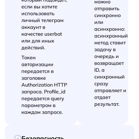
можно
если вы хотите
отправить
использовать
синхронно
личный телеграм
или
аккаунт в
асинхронно:
качестве userbot
асинхронный
или для иных
метод ставит
действий.
задачу в
очередь и
Токен
возвращает
авторизации
ID, а
передается в
синхронный
заголовке
сразу
Authorization HTTP
отправляет и
запроса. Profile_id
отдает
передается query
результат.
параметром в
каждом запросе.
Безопасность