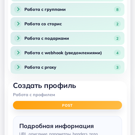
Работа с группами
8
Работа со сторис
2
Работа с подарками
2
Работа с webhook (уведомлениями)
4
Работа с proxy
3
Работа с очередью
4
Создать профиль
Работа с профилем
Массовая рассылка
6
POST
Каскады
6
Подробная информация
URL, описание, параметры, headers, тело