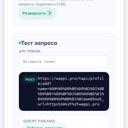
запроса, responses и CURL
Развернуть
Тест запроса
API TOKEN
https://wappi.pro/tapi/profil
POST
e/add?
name=%D0%9D%D0%BE%D0%B2%D1%8B
%D0%B9+%D0%BF%D1%80%D0%BE%D1%
84%D0%B8%D0%BB%D1%8C&webhook_
url=https%3A%2F%2Fwappi.pro
QUERY PARAMS
Добавить параметр