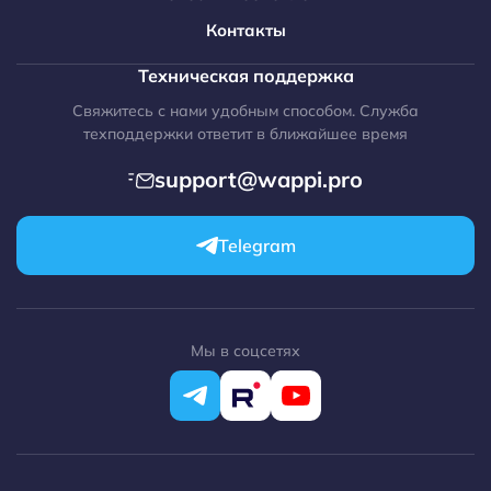
amoCRM + WhatsApp
Контакты
amoCRM + Telegram
Техническая поддержка
amoCRM + Max
Свяжитесь с нами удобным способом. Служба
amoCRM + Avito
техподдержки ответит в ближайшее время
МойСклад
support@wappi.pro
RetailCRM
1C-Битрикс
Telegram
WordPress
Opencart
Make.com
Мы в соцсетях